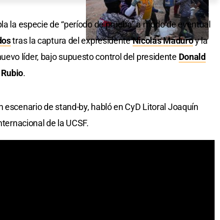
pla la especie de “período de prueba” a modo de eventual
dos
tras la captura del expresidente
Nicolás Maduro
y la
evo líder, bajo supuesto control del presidente
Donald
 Rubio
.
n escenario de stand-by, habló en CyD Litoral Joaquín
Internacional de la UCSF.