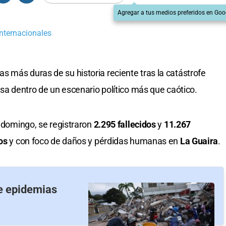
Agregar a tus medios preferidos en Goo
Internacionales
s más duras de su historia reciente tras la catástrofe
rsa dentro de un escenario político más que caótico.
e domingo, se registraron
2.295 fallecidos
y
11.267
os
y con foco de daños y pérdidas humanas en
La Guaira
.
e epidemias