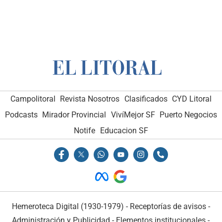
Campolitoral
Revista Nosotros
Clasificados
CYD Litoral
Podcasts
Mirador Provincial
VivíMejor SF
Puerto Negocios
Notife
Educacion SF
Hemeroteca Digital (1930-1979)
-
Receptorías de avisos
-
Administración y Publicidad
-
Elementos institucionales
-