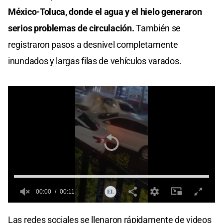
México-Toluca, donde el agua y el hielo generaron
serios problemas de circulación.
También se
registraron pasos a desnivel completamente
inundados y largas filas de vehículos varados.
00:00
00:11
0
seconds
Las redes sociales se llenaron rápidamente de videos
of