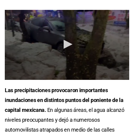
0
seconds
Las precipitaciones provocaron importantes
of
7
inundaciones en distintos puntos del poniente de la
seconds
capital mexicana.
En algunas áreas, el agua alcanzó
niveles preocupantes y dejó a numerosos
automovilistas atrapados en medio de las calles