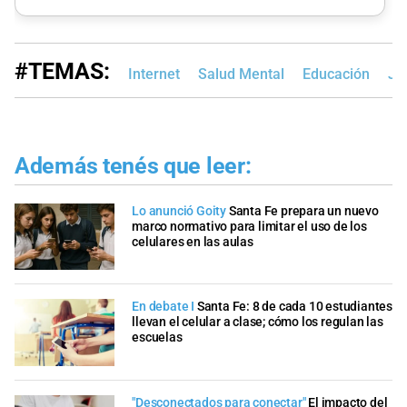
#TEMAS:
Internet
Salud Mental
Educación
Ja
Además tenés que leer:
Lo anunció Goity
Santa Fe prepara un nuevo
marco normativo para limitar el uso de los
celulares en las aulas
En debate I
Santa Fe: 8 de cada 10 estudiantes
llevan el celular a clase; cómo los regulan las
escuelas
"Desconectados para conectar"
El impacto del