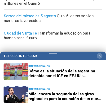
millones en el Quini 6
Sorteo del miércoles 5 agosto
Quini 6: estos son los
números favorecidos
Ciudad de Santa Fe
Transformar la educación para
humanizar el futuro
TE PUEDE INTERESAR
✕
INTERNACIONALES
Cómo es la situación de la argentina
detenida por el ICE en EE.UU.:
"Hablamos una vez por día"
INTERNACIONALES
Milei encara la segunda de las giras
regionales para la asunción de un nuevo
aliado