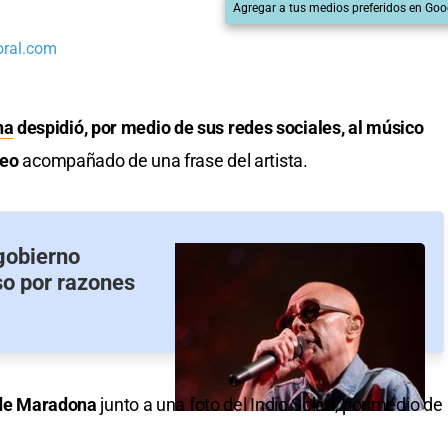
Agregar a tus medios preferidos en Goo
oral.com
na
despidió, por medio de sus redes sociales, al músico
teo
acompañado de una frase del artista.
 gobierno
so por razones
a de Maradona
junto a una foto del Indio Solari, por medio de