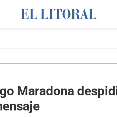
ego Maradona despidió
mensaje