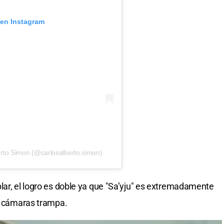
 en Instagram
erto Simon (@carlosalberto.simon)
lar, el logro es doble ya que "Sa’yju" es extremadamente
as cámaras trampa.