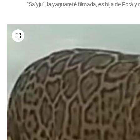
"Sa’yju", la yaguareté filmada, es hija de Porá y