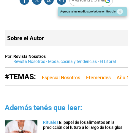
+ Agregar El Litoral en
Agregar a tus medios preferidos en Google
Sobre el Autor
Por:
Revista Nosotros
Revista Nosotros - Moda, cocina y tendencias - El Litoral
#TEMAS:
Especial Nosotros
Efemérides
Año Nu
Además tenés que leer:
Rituales
El papel de los alimentos en la
predicción del futuro a lo largo de los siglos