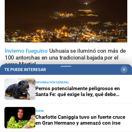
Invierno fueguino
Ushuaia se iluminó con más de
100 antorchas en una tradicional bajada por el
cerro Martial
TE PUEDE INTERESAR
✕
Tenencia responsable
Perros potencialmente peligrosos
INFORMACIÓN GENERAL
en Santa Fe: qué exige la ley, qué debe hacer el dueño y
Perros potencialmente peligrosos en
cómo actuar ante un ataque
Santa Fe: qué exige la ley, qué debe
hacer el dueño y cómo actuar ante un
ataque
Condiciones meteorológicas
El Paso Cristo Redentor
SHOW
permanece cerrado por la nieve y crece la preocupación
Charlotte Caniggia tuvo un fuerte cruce
de los camioneros por las pérdidas
en Gran Hermano y amenazó con irse