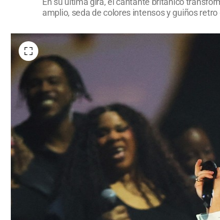
En su última gira, el cantante británico transfor
amplio, seda de colores intensos y guiños retro