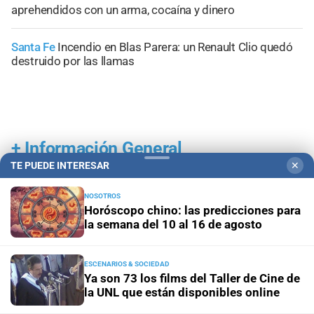
aprehendidos con un arma, cocaína y dinero
Santa Fe
Incendio en Blas Parera: un Renault Clio quedó
destruido por las llamas
+
Información General
TE PUEDE INTERESAR
✕
NOSOTROS
Horóscopo chino: las predicciones para
la semana del 10 al 16 de agosto
ESCENARIOS & SOCIEDAD
Ya son 73 los films del Taller de Cine de
la UNL que están disponibles online