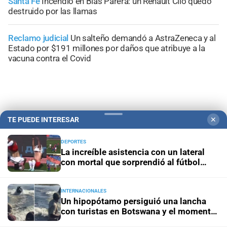
Santa Fe
Incendio en Blas Parera: un Renault Clio quedó
destruido por las llamas
Reclamo judicial
Un salteño demandó a AstraZeneca y al
Estado por $191 millones por daños que atribuye a la
vacuna contra el Covid
+
Información General
TE PUEDE INTERESAR
✕
DEPORTES
La increíble asistencia con un lateral
con mortal que sorprendió al fútbol
ruso
INTERNACIONALES
Un hipopótamo persiguió una lancha
con turistas en Botswana y el momento
quedó grabado en video