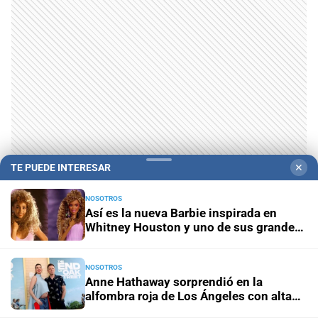
TE PUEDE INTERESAR
✕
NOSOTROS
Así es la nueva Barbie inspirada en
Whitney Houston y uno de sus grandes
éxitos
NOSOTROS
Anne Hathaway sorprendió en la
alfombra roja de Los Ángeles con alta
Campolitoral
Revista Nosotros
Clasificados
CYD Litoral
costura y jeans