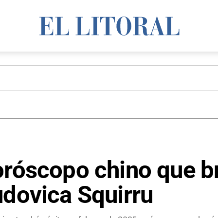
oróscopo chino que br
udovica Squirru