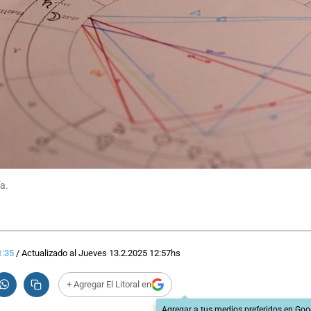
ía.
1:35
/
Actualizado al
Jueves 13.2.2025
12:57
hs
+ Agregar El Litoral en
Agregar a tus medios preferidos en Goo