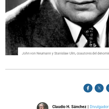
John von Neumann y Stanislaw Ulm, coautores del denomi
Claudio H. Sánchez
|
Divulgador 