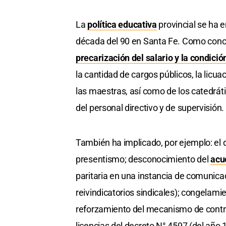
La
política educativa
provincial se ha 
década del 90 en Santa Fe. Como conce
precarización del salario y la condici
la cantidad de cargos públicos, la licua
las maestras, así como de los catedrátic
del personal directivo y de supervisión.
También ha implicado, por ejemplo: el d
presentismo; desconocimiento del
acu
paritaria en una instancia de comunicac
reivindicatorios sindicales); congelamie
reforzamiento del mecanismo de control
licencias del decreto N° 4597 (del año 1