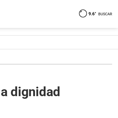
9.6°
BUSCAR
la dignidad