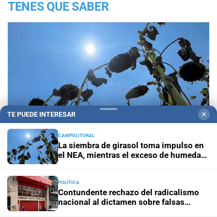
TENES QUE SABER
TE PUEDE INTERESAR
✕
CAMPOLITORAL
La siembra de girasol toma impulso en
el NEA, mientras el exceso de humedad
condiciona la campaña
La siembra de girasol toma impulso en el NEA,
mientras el exceso de humedad condiciona la
POLÍTICA
Contundente rechazo del radicalismo
campaña
nacional al dictamen sobre falsas
denuncias