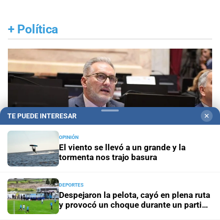
+
Política
TE PUEDE INTERESAR
✕
OPINIÓN
El viento se llevó a un grande y la
tormenta nos trajo basura
DEPORTES
Despejaron la pelota, cayó en plena ruta
Rumbo a 2027
Se activa Lewandowski
y provocó un choque durante un partido
del ascenso