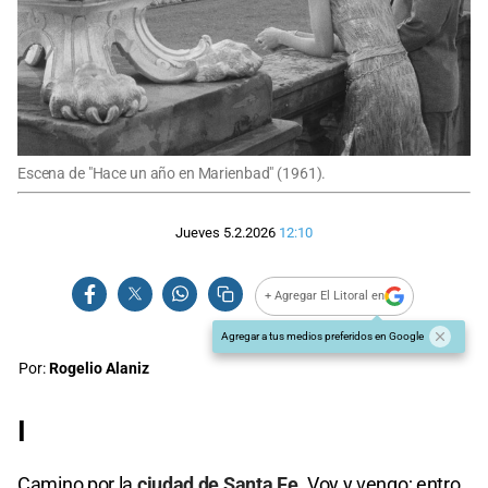
Escena de "Hace un año en Marienbad" (1961).
Jueves 5.2.2026
12:10
+ Agregar El Litoral en
Agregar a tus medios preferidos en Google
Por:
Rogelio Alaniz
I
Camino por la
ciudad de Santa Fe
. Voy y vengo; entro