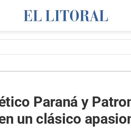
lético Paraná y Patro
n un clásico apasio