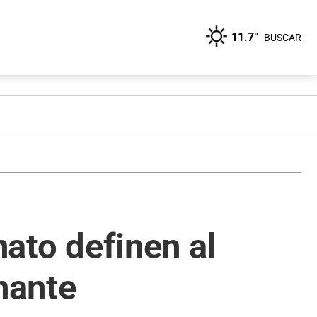
11.7°
BUSCAR
nato definen al
nante