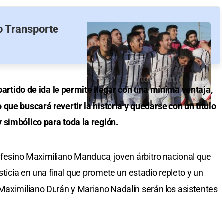
io Transporte
 partido de ida le permite llegar con una mínima ventaja,
que buscará revertir la historia y quedarse con un título
 simbólico para toda la región.
tafesino Maximiliano Manduca, joven árbitro nacional que
sticia en una final que promete un estadio repleto y un
Maximiliano Durán y Mariano Nadalín serán los asistentes