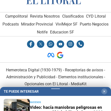
Campolitoral
Revista Nosotros
Clasificados
CYD Litoral
Podcasts
Mirador Provincial
VivíMejor SF
Puerto Negocios
Notife
Educacion SF
Hemeroteca Digital (1930-1979)
-
Receptorías de avisos
-
Administración y Publicidad
-
Elementos institucionales
-
Opcionales con El Litoral
-
MediaKit
TE PUEDE INTERESAR
✕
El Litoral es miembro de:
SUCESOS
Video: hacía maniobras peligrosas en