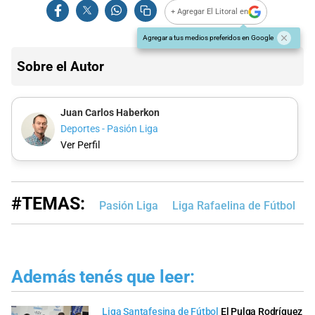
+ Agregar El Litoral en
Agregar a tus medios preferidos en Google
Sobre el Autor
Juan Carlos Haberkon
Deportes - Pasión Liga
Ver Perfil
#TEMAS:
Pasión Liga
Liga Rafaelina de Fútbol
L
Además tenés que leer:
Liga Santafesina de Fútbol
El Pulga Rodríguez