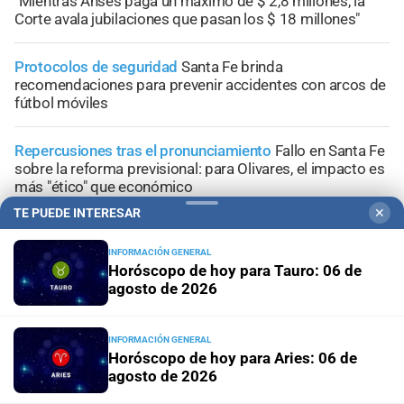
"Mientras Anses paga un máximo de $ 2,8 millones, la
Corte avala jubilaciones que pasan los $ 18 millones"
Protocolos de seguridad
Santa Fe brinda
recomendaciones para prevenir accidentes con arcos de
fútbol móviles
Repercusiones tras el pronunciamiento
Fallo en Santa Fe
sobre la reforma previsional: para Olivares, el impacto es
más "ético" que económico
TE PUEDE INTERESAR
✕
INFORMACIÓN GENERAL
Horóscopo de hoy para Tauro: 06 de
agosto de 2026
+
Área Metropolitana
INFORMACIÓN GENERAL
Horóscopo de hoy para Aries: 06 de
agosto de 2026