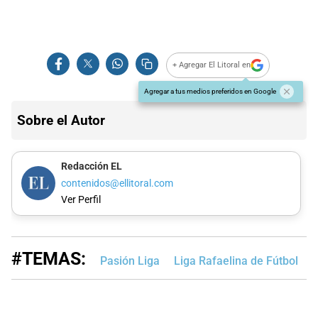
+ Agregar El Litoral en
Agregar a tus medios preferidos en Google
Sobre el Autor
Redacción EL
contenidos@ellitoral.com
Ver Perfil
#TEMAS:
Pasión Liga
Liga Rafaelina de Fútbol
L