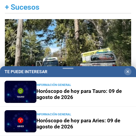
+
Sucesos
TE PUEDE INTERESAR
✕
INFORMACIÓN GENERAL
Horóscopo de hoy para Tauro: 09 de
agosto de 2026
Tragedia en Bariloche
Murió una nena de 3 años
INFORMACIÓN GENERAL
tras caer con sus padres al lago Nahuel Huapi
Horóscopo de hoy para Aries: 09 de
agosto de 2026
Tragedia vial
Cayó un auto desde un puente tras un