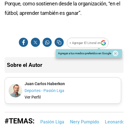
Porque, como sostienen desde la organización, “en el
fútbol, aprender también es ganar”.
+ Agregar El Litoral en
Agregar a tus medios preferidos en Google
Sobre el Autor
Juan Carlos Haberkon
Deportes - Pasión Liga
Ver Perfil
#TEMAS:
Pasión Liga
Nery Pumpido
Leonardo 