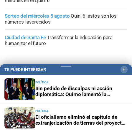
millones en el Quini 6
Sorteo del miércoles 5 agosto
Quini 6: estos son los
números favorecidos
Ciudad de Santa Fe
Transformar la educación para
humanizar el futuro
TE PUEDE INTERESAR
✕
POLÍTICA
Sin pedido de disculpas ni acción
diplomática: Quirno lamentó la
“decisión unilateral de Brasil”
POLÍTICA
El oficialismo eliminó el capítulo de
extranjerización de tierras del proyecto
de propiedad privada
Campolitoral
Revista Nosotros
Clasificados
CYD Litoral