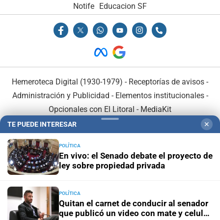
Notife
Educacion SF
Hemeroteca Digital (1930-1979)
-
Receptorías de avisos
-
Administración y Publicidad
-
Elementos institucionales
-
Opcionales con El Litoral
-
MediaKit
TE PUEDE INTERESAR
✕
El Litoral es miembro de:
POLÍTICA
En vivo: el Senado debate el proyecto de
ley sobre propiedad privada
POLÍTICA
En Asociación con:
Quitan el carnet de conducir al senador
que publicó un video con mate y celular