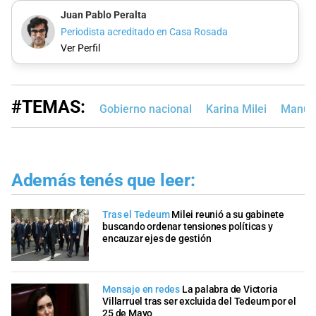
Juan Pablo Peralta
Periodista acreditado en Casa Rosada
Ver Perfil
#TEMAS:
Gobierno nacional
Karina Milei
Manuel
Además tenés que leer:
Tras el Tedeum
Milei reunió a su gabinete
buscando ordenar tensiones políticas y
encauzar ejes de gestión
Mensaje en redes
La palabra de Victoria
Villarruel tras ser excluida del Tedeum por el
25 de Mayo