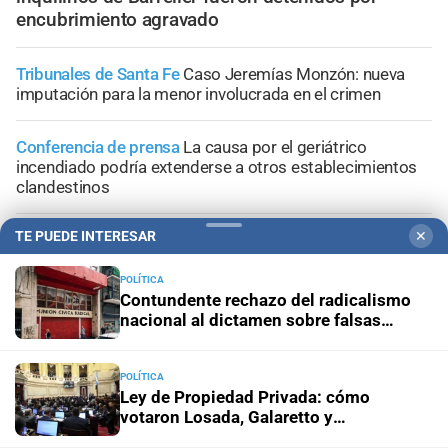
encubrimiento agravado
Tribunales de Santa Fe
Caso Jeremías Monzón: nueva
imputación para la menor involucrada en el crimen
Conferencia de prensa
La causa por el geriátrico
incendiado podría extenderse a otros establecimientos
clandestinos
TE PUEDE INTERESAR
✕
El cuidador recuperó la libertad
La Fiscalía atribuyó el
abandono de personas a la dueña del asilo clandestino
de Santa Fe
POLÍTICA
Contundente rechazo del radicalismo
nacional al dictamen sobre falsas
Protesta
Hubo corridas e incidentes frente al Congreso
denuncias
durante una marcha contra la ley de propiedad privada
POLÍTICA
Ley de Propiedad Privada: cómo
votaron Losada, Galaretto y
Lewandowski en el Senado