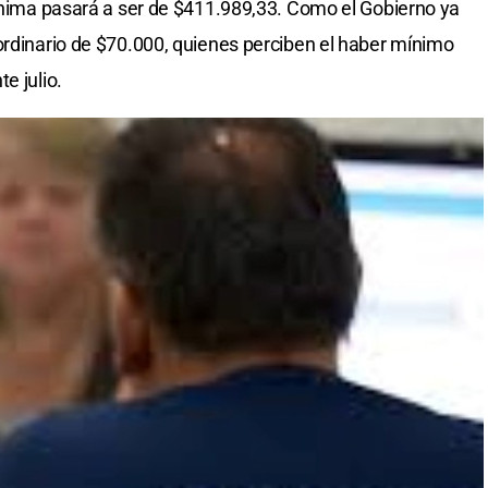
mínima pasará a ser de $411.989,33. Como el Gobierno ya
ordinario de $70.000, quienes perciben el haber mínimo
e julio.