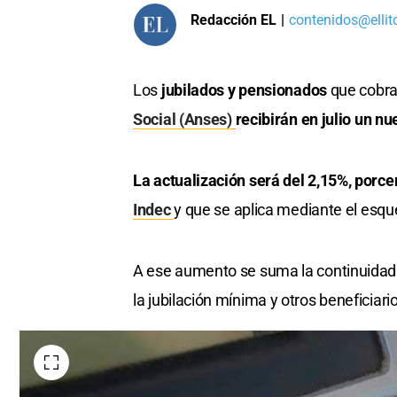
Redacción EL
|
contenidos@ellit
Los
jubilados y pensionados
que cobran
Social (Anses)
recibirán en julio un n
La actualización será del 2,15%, porce
Indec
y que se aplica mediante el esq
A ese aumento se suma la continuidad 
la jubilación mínima y otros beneficiar