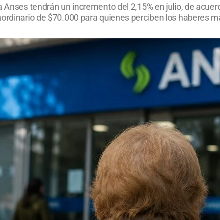
a Anses tendrán un incremento del 2,15% en julio, de acuer
aordinario de $70.000 para quienes perciben los haberes m