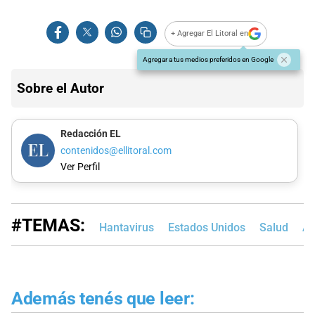
+ Agregar El Litoral en
Agregar a tus medios preferidos en Google
Sobre el Autor
Redacción EL
contenidos@ellitoral.com
Ver Perfil
#TEMAS:
Hantavirus
Estados Unidos
Salud
Ar
Además tenés que leer: