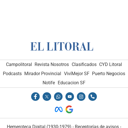
Campolitoral
Revista Nosotros
Clasificados
CYD Litoral
Podcasts
Mirador Provincial
VivíMejor SF
Puerto Negocios
Notife
Educacion SF
Hemeroteca Digital (1930-1979)
-
Receptorías de avisos
-