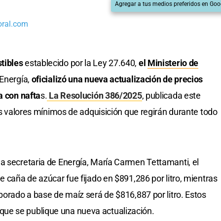
Agregar a tus medios preferidos en Goo
oral.com
tibles
establecido por la Ley 27.640,
el
Ministerio de
 Energía,
oficializó una nueva actualización de precios
a con nafta
s.
La Resolución 386/2025
, publicada este
s valores mínimos de adquisición que regirán durante todo
a secretaria de Energía, María Carmen Tettamanti, el
e caña de azúcar fue fijado en $891,286 por litro, mientras
borado a base de maíz será de $816,887 por litro. Estos
ue se publique una nueva actualización.