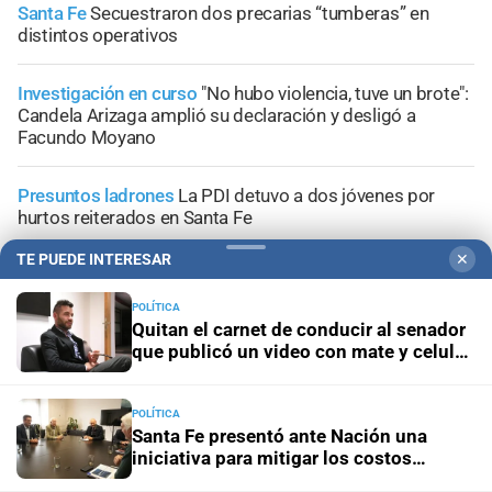
Santa Fe
Secuestraron dos precarias “tumberas” en
distintos operativos
Investigación en curso
"No hubo violencia, tuve un brote":
Candela Arizaga amplió su declaración y desligó a
Facundo Moyano
Presuntos ladrones
La PDI detuvo a dos jóvenes por
hurtos reiterados en Santa Fe
TE PUEDE INTERESAR
✕
POLÍTICA
Quitan el carnet de conducir al senador
+
Información General
que publicó un video con mate y celular
al volante
POLÍTICA
Santa Fe presentó ante Nación una
iniciativa para mitigar los costos
energéticos en la industria