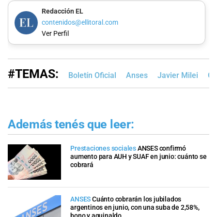
Redacción EL
contenidos@ellitoral.com
Ver Perfil
#TEMAS:
Boletín Oficial
Anses
Javier Milei
Go
Además tenés que leer:
Prestaciones sociales
ANSES confirmó
aumento para AUH y SUAF en junio: cuánto se
cobrará
ANSES
Cuánto cobrarán los jubilados
argentinos en junio, con una suba de 2,58%,
bono y aguinaldo