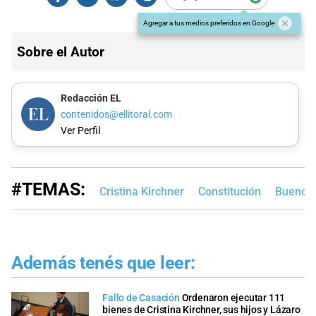
Agregar a tus medios preferidos en Google
Sobre el Autor
Redacción EL
contenidos@ellitoral.com
Ver Perfil
#TEMAS:
Cristina Kirchner
Constitución
Buenos 
Además tenés que leer:
Fallo de Casación
Ordenaron ejecutar 111
bienes de Cristina Kirchner, sus hijos y Lázaro