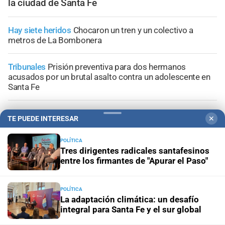
la ciudad de Santa Fe
Hay siete heridos
Chocaron un tren y un colectivo a
metros de La Bombonera
Tribunales
Prisión preventiva para dos hermanos
acusados por un brutal asalto contra un adolescente en
Santa Fe
Allanamientos simultáneos
Diez detenidos por un
TE PUEDE INTERESAR
✕
megaoperativo contra el microtráfico en San Justo
POLÍTICA
Conflicto judicial
Buscan identificar a los autores de las
Tres dirigentes radicales santafesinos
amenazas contra un médico, un abogado y un periodista
entre los firmantes de "Apurar el Paso"
POLÍTICA
La adaptación climática: un desafío
integral para Santa Fe y el sur global
+
Información General