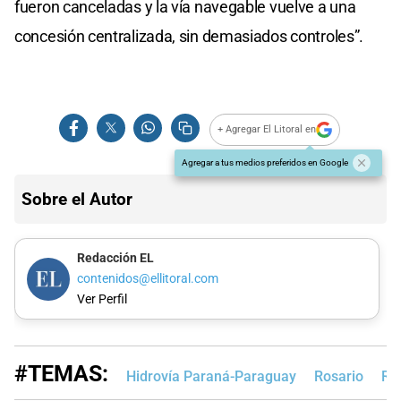
fueron canceladas y la vía navegable vuelve a una
concesión centralizada, sin demasiados controles”.
+ Agregar El Litoral en
Agregar a tus medios preferidos en Google
Sobre el Autor
Redacción EL
contenidos@ellitoral.com
Ver Perfil
#TEMAS:
Hidrovía Paraná-Paraguay
Rosario
Rí