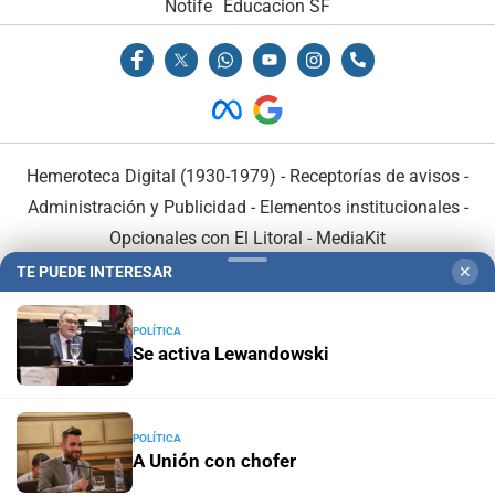
Notife
Educacion SF
Hemeroteca Digital (1930-1979)
-
Receptorías de avisos
-
Administración y Publicidad
-
Elementos institucionales
-
Opcionales con El Litoral
-
MediaKit
TE PUEDE INTERESAR
✕
El Litoral es miembro de:
POLÍTICA
Se activa Lewandowski
En Asociación con:
POLÍTICA
A Unión con chofer