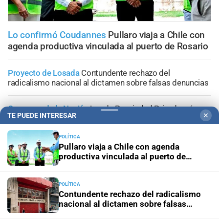
Lo confirmó Coudannes
Pullaro viaja a Chile con
agenda productiva vinculada al puerto de Rosario
Proyecto de Losada
Contundente rechazo del
radicalismo nacional al dictamen sobre falsas denuncias
Congreso de la Nación
Ley de Propiedad Privada: cómo
TE PUEDE INTERESAR
✕
votaron Losada, Galaretto y Lewandowski en el Senado
POLÍTICA
Respaldo al proyecto del Gobierno
El Senado aprobó el
Pullaro viaja a Chile con agenda
proyecto que agiliza los desalojos y limita las
productiva vinculada al puerto de
expropiaciones
Rosario
POLÍTICA
Media sanción
Buscan habilitar otros usos para los
Contundente rechazo del radicalismo
biocombustibles en la provincia de Santa Fe
nacional al dictamen sobre falsas
denuncias