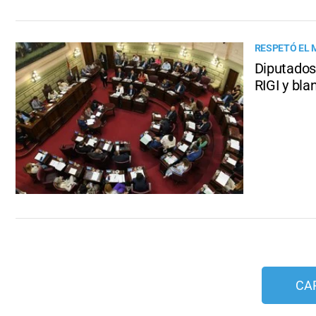
RESPETÓ EL 
Diputados
RIGI y bl
CA