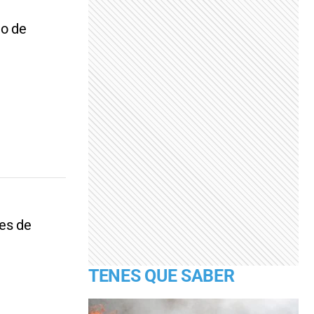
to de
nes de
TENES QUE SABER