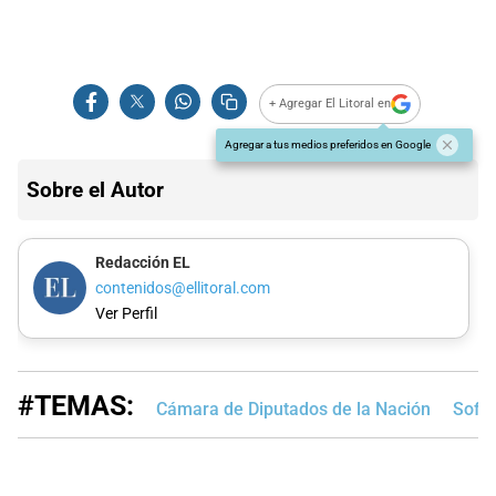
+ Agregar El Litoral en
Agregar a tus medios preferidos en Google
Sobre el Autor
Redacción EL
contenidos@ellitoral.com
Ver Perfil
#TEMAS:
Cámara de Diputados de la Nación
Sofía