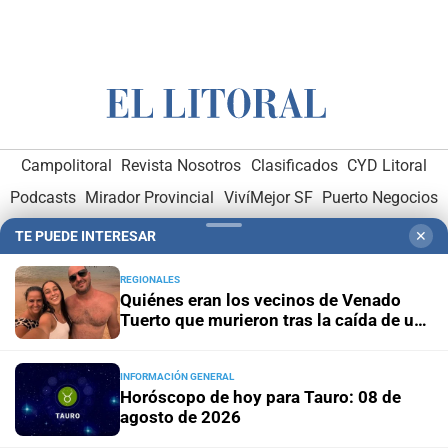
Campolitoral
Revista Nosotros
Clasificados
CYD Litoral
Podcasts
Mirador Provincial
VivíMejor SF
Puerto Negocios
Notife
Educacion SF
TE PUEDE INTERESAR
✕
REGIONALES
Quiénes eran los vecinos de Venado
Tuerto que murieron tras la caída de un
árbol en Mendoza
INFORMACIÓN GENERAL
Hemeroteca Digital (1930-1979)
-
Receptorías de avisos
-
Horóscopo de hoy para Tauro: 08 de
Administración y Publicidad
-
Elementos institucionales
-
agosto de 2026
Opcionales con El Litoral
-
MediaKit