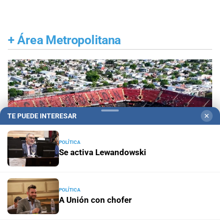
+
Área Metropolitana
TE PUEDE INTERESAR
✕
POLÍTICA
Se activa Lewandowski
POLÍTICA
A Unión con chofer
Recomendaciones
Cortes y desvíos en Santa Fe