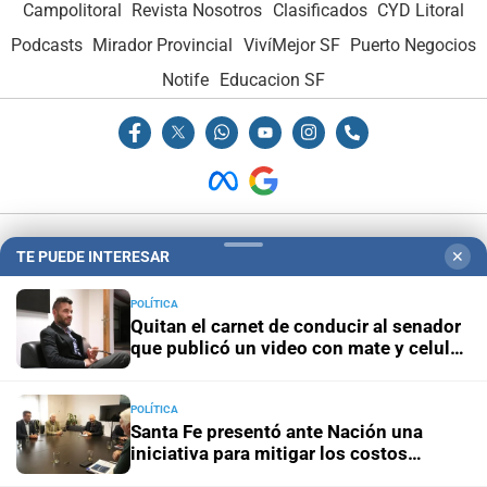
Campolitoral
Revista Nosotros
Clasificados
CYD Litoral
Podcasts
Mirador Provincial
VivíMejor SF
Puerto Negocios
Notife
Educacion SF
Hemeroteca Digital (1930-1979)
-
Receptorías de avisos
-
TE PUEDE INTERESAR
✕
Administración y Publicidad
-
Elementos institucionales
-
Opcionales con El Litoral
-
MediaKit
POLÍTICA
Quitan el carnet de conducir al senador
que publicó un video con mate y celular
al volante
El Litoral es miembro de:
POLÍTICA
Santa Fe presentó ante Nación una
iniciativa para mitigar los costos
energéticos en la industria