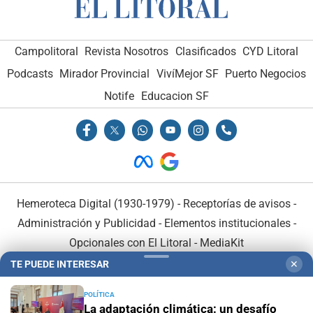
Campolitoral
Revista Nosotros
Clasificados
CYD Litoral
Podcasts
Mirador Provincial
VivíMejor SF
Puerto Negocios
Notife
Educacion SF
Hemeroteca Digital (1930-1979)
-
Receptorías de avisos
-
Administración y Publicidad
-
Elementos institucionales
-
Opcionales con El Litoral
-
MediaKit
TE PUEDE INTERESAR
✕
El Litoral es miembro de:
POLÍTICA
La adaptación climática: un desafío