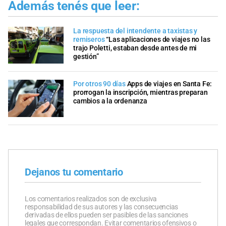
Además tenés que leer:
La respuesta del intendente a taxistas y
remiseros
“Las aplicaciones de viajes no las
trajo Poletti, estaban desde antes de mi
gestión”
Por otros 90 días
Apps de viajes en Santa Fe:
prorrogan la inscripción, mientras preparan
cambios a la ordenanza
Dejanos tu comentario
Los comentarios realizados son de exclusiva
responsabilidad de sus autores y las consecuencias
derivadas de ellos pueden ser pasibles de las sanciones
legales que correspondan. Evitar comentarios ofensivos o