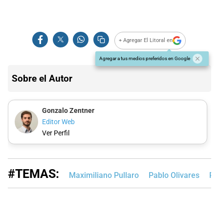
+ Agregar El Litoral en
Agregar a tus medios preferidos en Google
Sobre el Autor
Gonzalo Zentner
Editor Web
Ver Perfil
#TEMAS:
Maximiliano Pullaro
Pablo Olivares
Pa