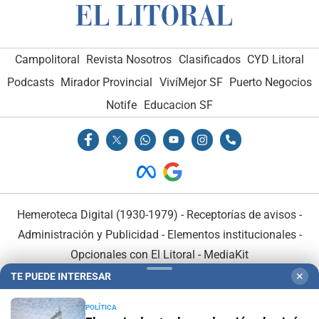
Campolitoral
Revista Nosotros
Clasificados
CYD Litoral
Podcasts
Mirador Provincial
VivíMejor SF
Puerto Negocios
Notife
Educacion SF
Hemeroteca Digital (1930-1979)
-
Receptorías de avisos
-
Administración y Publicidad
-
Elementos institucionales
-
Opcionales con El Litoral
-
MediaKit
TE PUEDE INTERESAR
✕
El Litoral es miembro de:
POLÍTICA