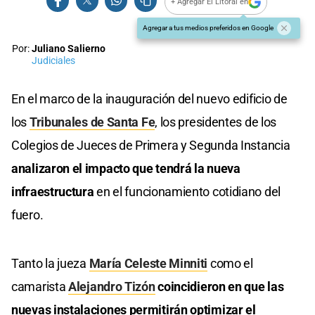
+ Agregar El Litoral en
Agregar a tus medios preferidos en Google
Por:
Juliano Salierno
Judiciales
En el marco de la inauguración del nuevo edificio de
los
Tribunales de Santa Fe
, los presidentes de los
Colegios de Jueces de Primera y Segunda Instancia
analizaron el impacto que tendrá la nueva
infraestructura
en el funcionamiento cotidiano del
fuero.
Tanto la jueza
María Celeste Minniti
como el
camarista
Alejandro Tizón
coincidieron en que las
nuevas instalaciones permitirán optimizar el