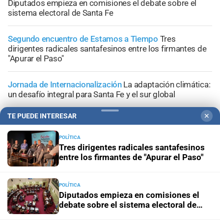
Diputados empieza en comisiones el debate sobre el
sistema electoral de Santa Fe
Segundo encuentro de Estamos a Tiempo
Tres
dirigentes radicales santafesinos entre los firmantes de
"Apurar el Paso"
Jornada de Internacionalización
La adaptación climática:
un desafío integral para Santa Fe y el sur global
TE PUEDE INTERESAR
✕
Lo confirmó Coudannes
Pullaro viaja a Chile con agenda
productiva vinculada al puerto de Rosario
POLÍTICA
Tres dirigentes radicales santafesinos
entre los firmantes de "Apurar el Paso"
POLÍTICA
+
Área Metropolitana
Diputados empieza en comisiones el
debate sobre el sistema electoral de
Santa Fe