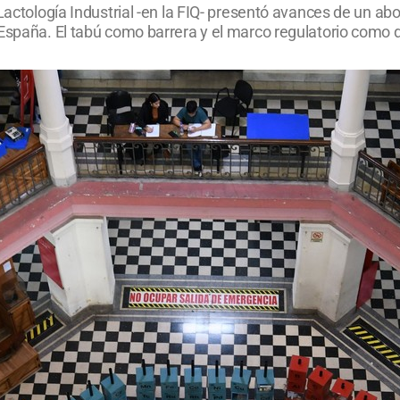
 Lactología Industrial -en la FIQ- presentó avances de un a
 España. El tabú como barrera y el marco regulatorio como 