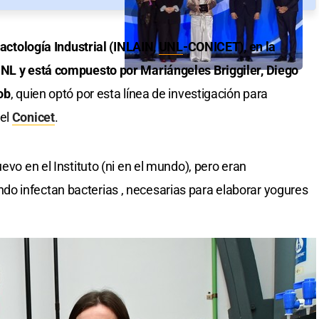
Lactología Industrial (INLAIN,
UNL
-CONICET), en la
UNL y está compuesto por Mariángeles Briggiler, Diego
ob
, quien optó por esta línea de investigación para
del
Conicet
.
evo en el Instituto (ni en el mundo), pero eran
o infectan bacterias , necesarias para elaborar yogures