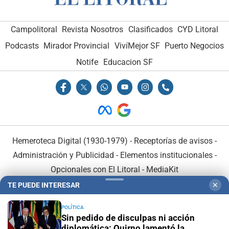
Campolitoral
Revista Nosotros
Clasificados
CYD Litoral
Podcasts
Mirador Provincial
VivíMejor SF
Puerto Negocios
Notife
Educacion SF
Hemeroteca Digital (1930-1979)
-
Receptorías de avisos
-
Administración y Publicidad
-
Elementos institucionales
-
Opcionales con El Litoral
-
MediaKit
TE PUEDE INTERESAR
✕
El Litoral es miembro de:
POLÍTICA
Sin pedido de disculpas ni acción
diplomática: Quirno lamentó la