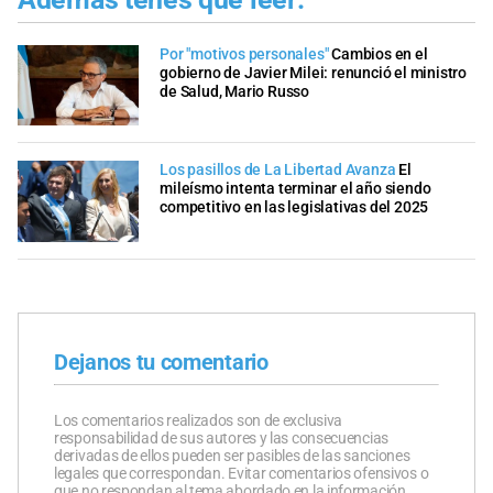
Por "motivos personales"
Cambios en el
gobierno de Javier Milei: renunció el ministro
de Salud, Mario Russo
Los pasillos de La Libertad Avanza
El
mileísmo intenta terminar el año siendo
competitivo en las legislativas del 2025
Dejanos tu comentario
Los comentarios realizados son de exclusiva
responsabilidad de sus autores y las consecuencias
derivadas de ellos pueden ser pasibles de las sanciones
legales que correspondan. Evitar comentarios ofensivos o
que no respondan al tema abordado en la información.