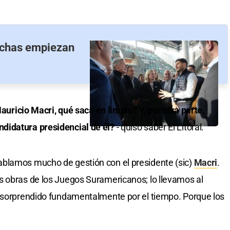
fichas empiezan
Mauricio Macri, qué saca en limpio? Y, por otra parte,
didatura presidencial de él?
- quiso saber El Litoral.
blamos mucho de gestión con el presidente (sic)
Macri
.
s obras de los Juegos Suramericanos; lo llevamos al
o sorprendido fundamentalmente por el tiempo. Porque los