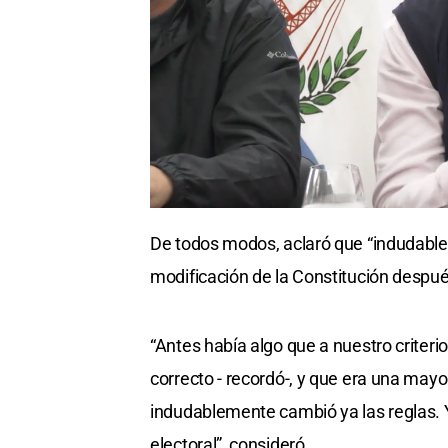
De todos modos, aclaró que “indudable
modificación de la Constitución despué
“Antes había algo que a nuestro criteri
correcto - recordó-, y que era una may
indudablemente cambió ya las reglas. Y
electoral”, consideró.