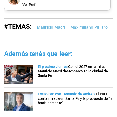
Ver Perfil
#TEMAS:
Mauricio Macri
Maximiliano Pullaro
Ro
Además tenés que leer:
El próximo viernes
Con el 2027 en la mira,
Mauricio Macri desembarca en la ciudad de
Santa Fe
Entrevista con Fernando de Andreis
El PRO
con la mirada en Santa Fe y la propuesta de “ir
hacia adelante”