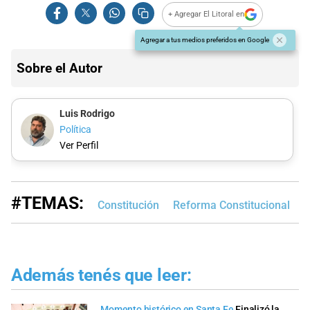
+ Agregar El Litoral en
Agregar a tus medios preferidos en Google
Sobre el Autor
Luis Rodrigo
Política
Ver Perfil
#TEMAS:
Constitución
Reforma Constitucional
R
Además tenés que leer:
Momento histórico en Santa Fe
Finalizó la