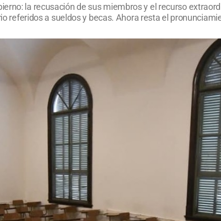
rno: la recusación de sus miembros y el recurso extraordin
rio referidos a sueldos y becas. Ahora resta el pronunciami