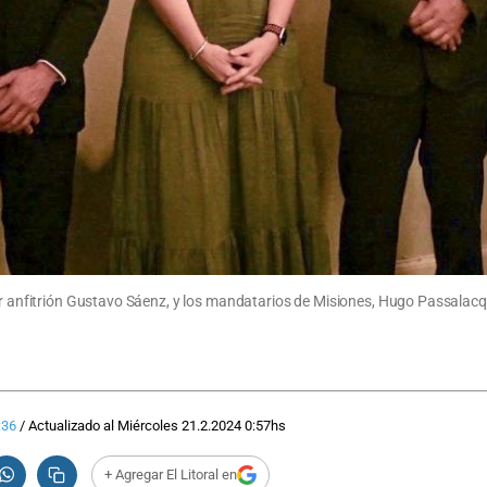
dor anfitrión Gustavo Sáenz, y los mandatarios de Misiones, Hugo Passalac
:36
/
Actualizado al
Miércoles 21.2.2024
0:57
hs
+ Agregar El Litoral en