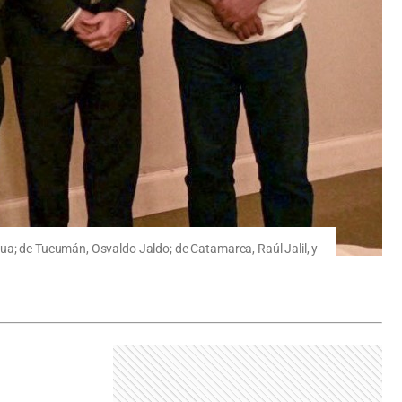
qua; de Tucumán, Osvaldo Jaldo; de Catamarca, Raúl Jalil, y