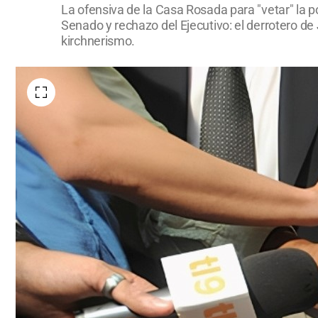
La ofensiva de la Casa Rosada para "vetar" la p
Senado y rechazo del Ejecutivo: el derrotero de
kirchnerismo.