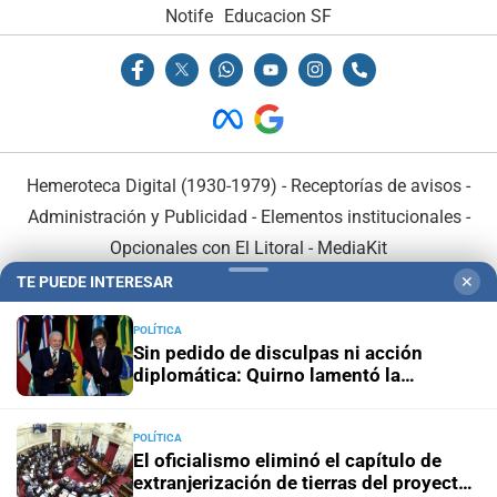
Notife
Educacion SF
Hemeroteca Digital (1930-1979)
-
Receptorías de avisos
-
Administración y Publicidad
-
Elementos institucionales
-
Opcionales con El Litoral
-
MediaKit
TE PUEDE INTERESAR
✕
El Litoral es miembro de:
POLÍTICA
Sin pedido de disculpas ni acción
diplomática: Quirno lamentó la
“decisión unilateral de Brasil”
POLÍTICA
En Asociación con:
El oficialismo eliminó el capítulo de
extranjerización de tierras del proyecto