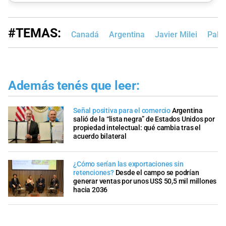
#TEMAS:
Canadá
Argentina
Javier Milei
Pabl
Además tenés que leer:
Señal positiva para el comercio
Argentina
salió de la “lista negra” de Estados Unidos por
propiedad intelectual: qué cambia tras el
acuerdo bilateral
¿Cómo serían las exportaciones sin
retenciones?
Desde el campo se podrían
generar ventas por unos US$ 50,5 mil millones
hacia 2036